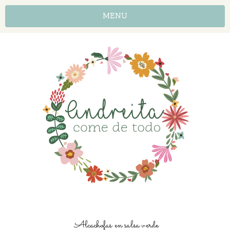
MENU
Alcachofas en salsa verde